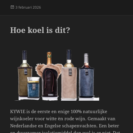
Geplaatst
3 februari 2026
op
Hoe koel is dit?
KYWIE is de eerste en enige 100% natuurlijke
wijnkoeler voor witte èn rode wijn. Gemaakt van
Nederlandse en Engelse schapenvachten. Een beter
en duurzamer isolatiemiddel dan wol is er niet. Dat