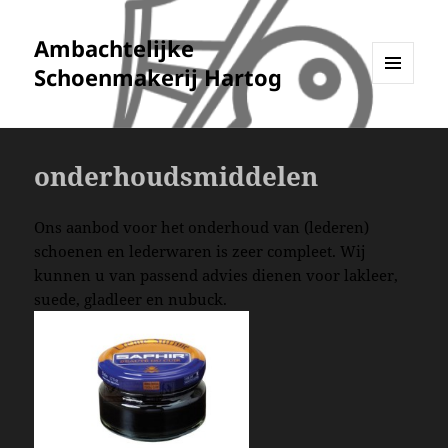
Ambachtelijke
Schoenmakerij Hartog
MENU
EN
WIDGETS
onderhoudsmiddelen
Ons aanbod voor het onderhoud van (lederen)
schoenen en lederwaren is zeer compleet. Wij
kunnen u van passend advies dienen voor lakleer,
suede, gladleer en nubuck.