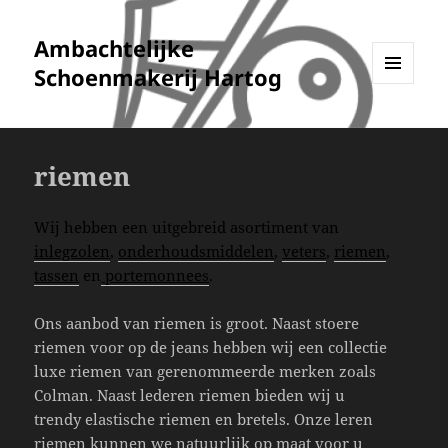
Ambachtelijke
Schoenmakerij Hartog
MENU
EN
WIDGETS
riemen
Wij hebben een uitgebreid asortiment van
inlegzolen
,
onderhoudsmiddelen
,
veters
,
riemen
,
tassen
en
portemonnees
.
Ons aanbod van riemen is groot. Naast stoere
riemen voor op de jeans hebben wij een collectie
luxe riemen van gerenommeerde merken zoals
Colman. Naast lederen riemen bieden wij u
trendy elastische riemen en bretels. Onze leren
riemen kunnen we natuurlijk op maat voor u