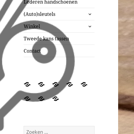
Lederen handschoenen
submenu
(Auto)sleutels
uitvouwen
submenu
Winkel
uitvouwen
Tweede kans tassen
Contact
Wie
Ambachtelijke
Openingstijden
Lederen
(Auto)sleutels
zijn
schoenmakerij
handschoenen
Winkel
Tweede
Contact
wij?
kans
tassen
Zoeken