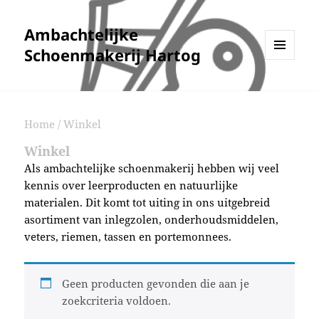
Ambachtelijke
Schoenmakerij Hartog
MENU
EN
WIDGETS
Home
/ Winkel
Winkel
Als ambachtelijke schoenmakerij hebben wij veel
kennis over leerproducten en natuurlijke
materialen. Dit komt tot uiting in ons uitgebreid
asortiment van
inlegzolen
,
onderhoudsmiddelen
,
veters
,
riemen
,
tassen
en
portemonnees
.
Geen producten gevonden die aan je
zoekcriteria voldoen.